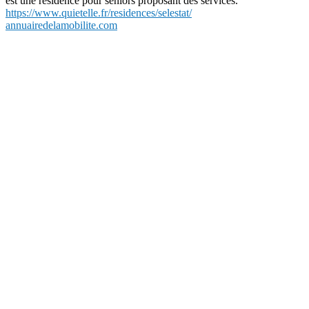
est une résidence pour seniors proposant des services.
https://www.quietelle.fr/residences/selestat/
annuairedelamobilite.com